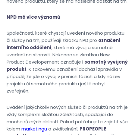
nového produktu, který se má následně dostat na trh.
NPD má více významů
Společnosti, které chystají uvedení nového produktu
či služby na trh, používají zkratku NPD pro
označení
interního oddělení
, které má vývoj a samotné
uvedení na starosti. Nakonec se zkratkou New
Product Developement označuje i
samotný vyvíjený
produkt
. K takovému označení dochází zpravidla v
případě, že jde o vývoj v prvních fázích a kdy název
projektu či samotného produktu ještě nebyl
zveřejněn.
Uvádění jakýchkoliv nových služeb či produktů na trh je
vždy komplexní složitou záležitostí, spadající do
mnoha různých oblastí. Pokud potřebujete zajistit vše
kolem
marketingu
a zviditelnění,
PROPEOPLE