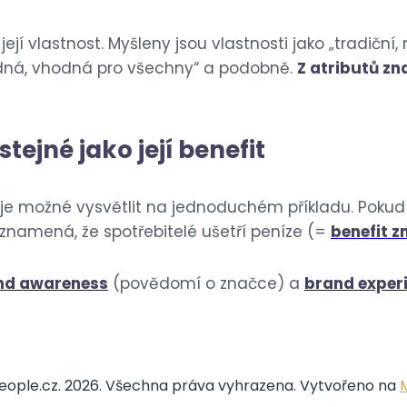
ejí vlastnost. Myšleny jsou vlastnosti jako „tradiční
hodná, vhodná pro všechny“ a podobně.
Z atributů zn
tejné jako její benefit
 je možné vysvětlit na jednoduchém příkladu. Pokud
 znamená, že spotřebitelé ušetří peníze (=
benefit z
nd awareness
(povědomí o značce) a
brand exper
ople.cz. 2026. Všechna práva vyhrazena. Vytvořeno na