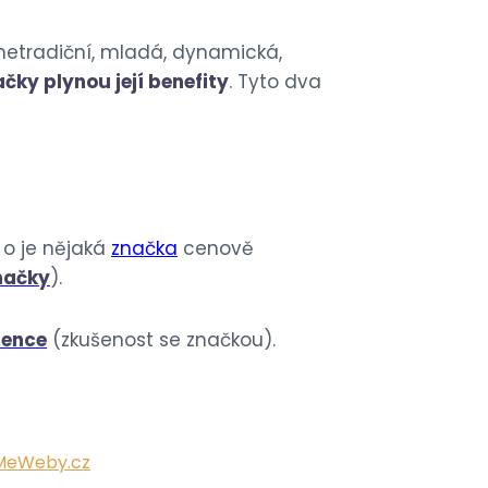
, netradiční, mladá, dynamická,
ačky plynou její benefity
. Tyto dva
 o je nějaká
značka
cenově
načky
).
ience
(zkušenost se značkou).
MeWeby.cz