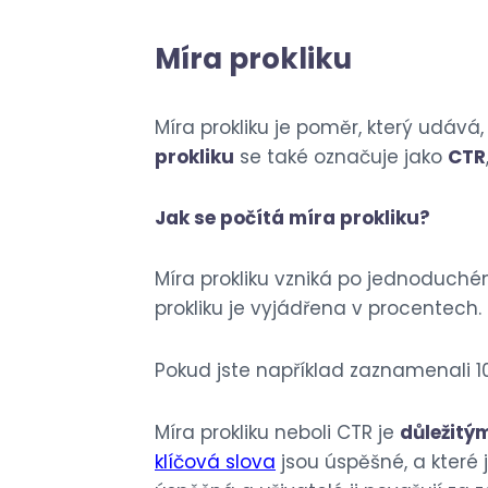
Míra prokliku
Míra prokliku je poměr, který udává,
prokliku
se také označuje jako
CTR
Jak se počítá míra prokliku?
Míra prokliku vzniká po jednoduch
prokliku je vyjádřena v procentech.
Pokud jste například zaznamenali 10
Míra prokliku neboli CTR je
důležitý
klíčová slova
jsou úspěšné, a které 