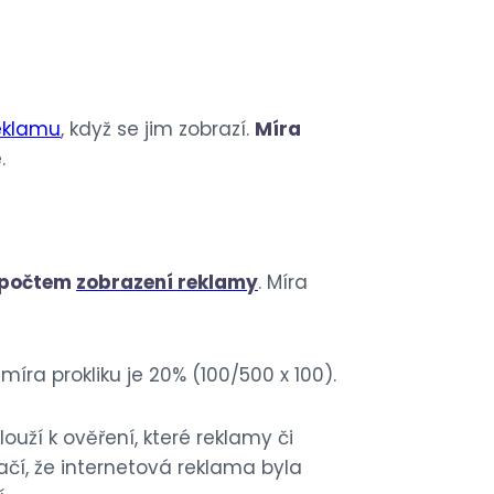
eklamu
, když se jim zobrazí.
Míra
.
í počtem
zobrazení reklamy
. Míra
íra prokliku je 20% (100/500 x 100).
 slouží k ověření, které reklamy či
čí, že internetová reklama byla