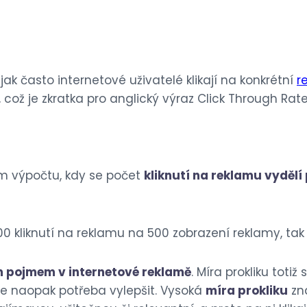
 jak často internetové uživatelé klikají na konkrétní
r
, což je zkratka pro anglický výraz Click Through Rate
ém výpočtu, kdy se počet
kliknutí na reklamu vyděl
0 kliknutí na reklamu na 500 zobrazení reklamy, tak m
m pojmem v internetové reklamě
. Míra prokliku totiž
je naopak potřeba vylepšit. Vysoká
míra prokliku
zna