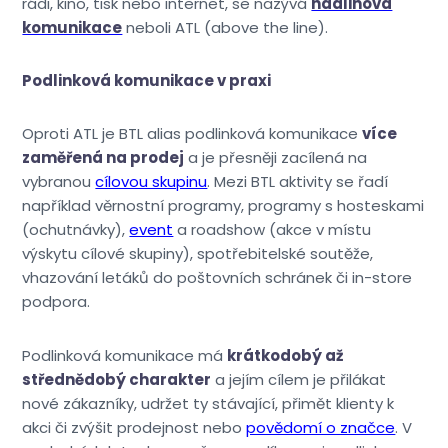
rádi, kino, tisk nebo internet, se nazývá
nadlinová
komunikace
neboli ATL (above the line).
Podlinková komunikace v praxi
Oproti ATL je BTL alias podlinková komunikace
více
zaměřená na prodej
a je přesněji zacílená na
vybranou
cílovou skupinu
. Mezi BTL aktivity se řadí
například věrnostní programy, programy s hosteskami
(ochutnávky),
event
a roadshow (akce v místu
výskytu cílové skupiny), spotřebitelské soutěže,
vhazování letáků do poštovních schránek či in-store
podpora.
Podlinková komunikace má
krátkodobý až
střednědobý charakter
a jejím cílem je přilákat
nové zákazníky, udržet ty stávající, přimět klienty k
akci či zvýšit prodejnost nebo
povědomí o značce
. V