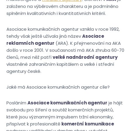
založeno na výběrovém charakteru a je podmíněno
splněním kvalitativních i kvantitativních kritérií.
Asociace komunikačních agentur vznikla v roce 1992,
tehdy však ještě užívala jiná název
Asociace
reklamních agentur
(ARA). K přejmenování na AKA
došlo v roce 2001. V současnosti má AKA zhruba 60-70
členů, mezi něž patří
velké nadnárodní agentury
vlastněné zahraničním kapitálem a velké i střední
agentury české.
Jaké má Asociace komunikačních agentur cíle?
Posláním
Asociace komunikačních agentur
je hájit
svobodu pro šíření a soutěž komerčních projektů,
které jsou významným impulsem tržní ekonomiky,
přispívat k profesionalitě
komerční komunikace
podporou vzdělávání v daném oboru, vytvářet