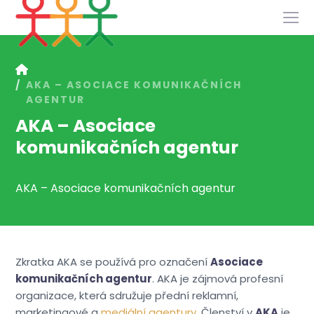
Služby
Slovník
AKA – ASOCIACE KOMUNIKAČNÍCH
Kontakt
AGENTUR
AKA – Asociace
komunikačních agentur
AKA – Asociace komunikačních agentur
Zkratka AKA se používá pro označení
Asociace
komunikačních agentur
. AKA je zájmová profesní
organizace, která sdružuje přední reklamní,
marketingové a
mediální agentury
. Členství v
AKA
je