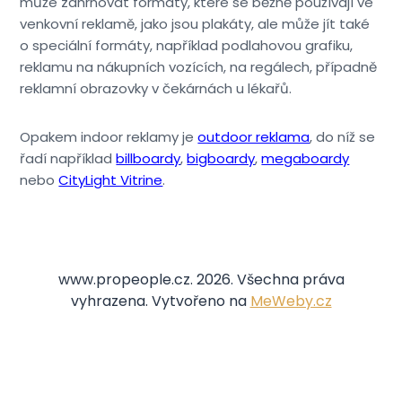
může zahrnovat formáty, které se běžně používají ve
venkovní reklamě, jako jsou plakáty, ale může jít také
o speciální formáty, například podlahovou grafiku,
reklamu na nákupních vozících, na regálech, případně
reklamní obrazovky v čekárnách u lékařů.
Opakem indoor reklamy je
outdoor reklama
, do níž se
řadí například
billboardy
,
bigboardy
,
megaboardy
nebo
CityLight Vitrine
.
www.propeople.cz. 2026. Všechna práva
vyhrazena. Vytvořeno na
MeWeby.cz